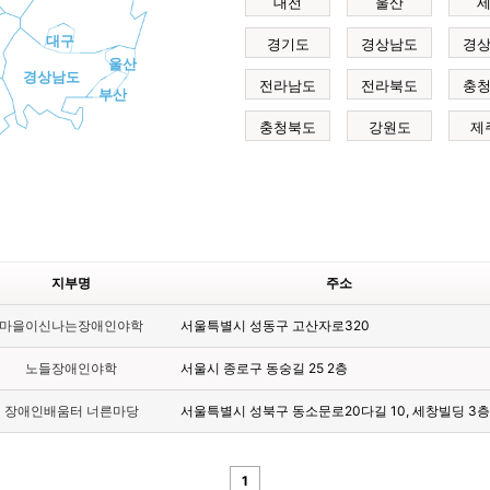
대전
울산
대구
경기도
경상남도
경
울산
경상남도
전라남도
전라북도
충
부산
충청북도
강원도
제
지부명
주소
마을이신나는장애인야학
서울특별시 성동구 고산자로320
노들장애인야학
서울시 종로구 동숭길 25 2층
장애인배움터 너른마당
서울특별시 성북구 동소문로20다길 10, 세창빌딩 3층
1