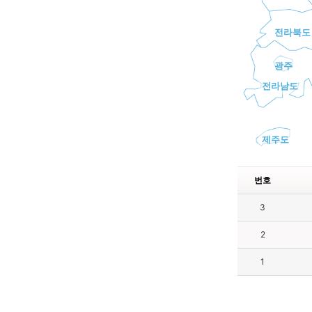
전라북도
광주
전라남도
제주도
번호
3
2
1