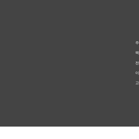
주
팩
전
이
고