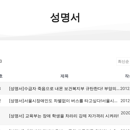
성명서
3
호
제목
작
3
[성명서]수급자 죽음으로 내몬 보건복지부 규탄한다! 부양의무자기준 즉각 폐지하라!
2012
2
[성명서]서울시장애인도 차별없이 버스를 타고싶다!서울시의회는 2013년저상버스예산을 확대하라!
2012
2020
1
[성명서] 교육부는 장애 학생을 차라리 강제 자가격리 시켜라!