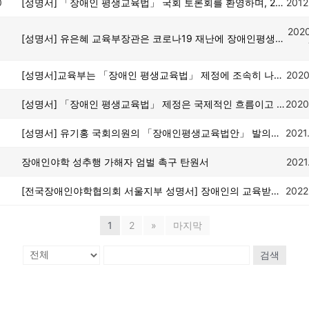
0
[성명서] 「장애인 평생교육법」 국회 토론회를 환영하며, 21대 국회에 「장애인 평생교육법」 제정을 촉구한다!
2012
2020
[성명서] 유은혜 교육부장관은 코로나19 재난에 장애인평생교육시설에 다니는 중증장애인의 학습권과 방역대책 마련을 언제까지 방치할 것인가
[성명서]교육부는 「장애인 평생교육법」 제정에 조속히 나서라!
2020
[성명서] 「장애인 평생교육법」 제정은 국제적인 흐름이고 시대적 요구이다!
2020
[성명서] 유기홍 국회의원의 「장애인평생교육법안」 발의를 환영하며 연내 제정을 촉구한다!
2021
장애인야학 성추행 가해자 엄벌 촉구 탄원서
2021
[전국장애인야학협의회 서울지부 성명서] 장애인의 교육받을 권리가 ‘부적정’하다는 것이 서울시교육청 조희연 교육감님의 뜻인지 그 답을 듣고 싶습니다.
2022
1
2
»
마지막
검색