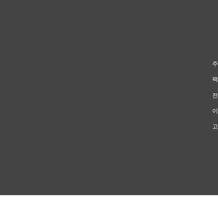
주
팩
전
이
고