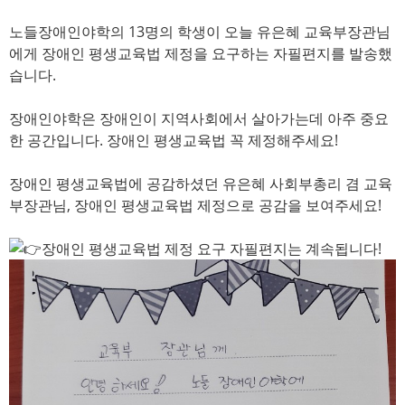
노들장애인야학의 13명의 학생이 오늘 유은혜 교육부장관님
에게 장애인 평생교육법 제정을 요구하는 자필편지를 발송했
습니다.
장애인야학은 장애인이 지역사회에서 살아가는데 아주 중요
한 공간입니다. 장애인 평생교육법 꼭 제정해주세요!
장애인 평생교육법에 공감하셨던 유은혜 사회부총리 겸 교육
부장관님, 장애인 평생교육법 제정으로 공감을 보여주세요!
장애인 평생교육법 제정 요구 자필편지는 계속됩니다!