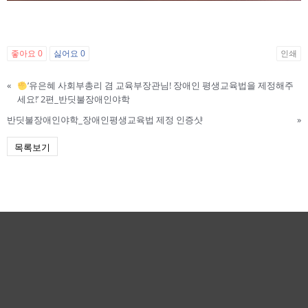
좋아요
0
싫어요
0
인쇄
«
’유은혜 사회부총리 겸 교육부장관님! 장애인 평생교육법을 제정해주
세요!’ 2편_반딧불장애인야학
반딧불장애인야학_장애인평생교육법 제정 인증샷
»
목록보기