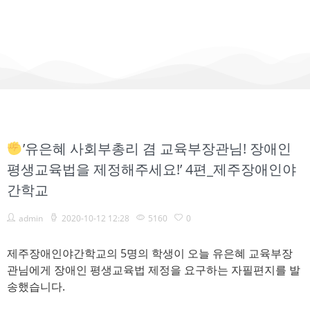
’유은혜 사회부총리 겸 교육부장관님! 장애인
평생교육법을 제정해주세요!’ 4편_제주장애인야
간학교
admin
2020-10-12 12:28
5160
0
제주장애인야간학교의 5명의 학생이 오늘 유은혜 교육부장
관님에게 장애인 평생교육법 제정을 요구하는 자필편지를 발
송했습니다.