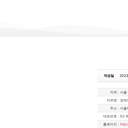
작성일
2023
지역 :
서울
지부명 :
장애
주소 :
서울
대표번호 :
02-9
홈페이지 :
http