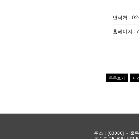
연락처
:
02
홈페이지
:
목록보기
이
주소 : [03086] 서
동숭길 25 유리빌딩 5