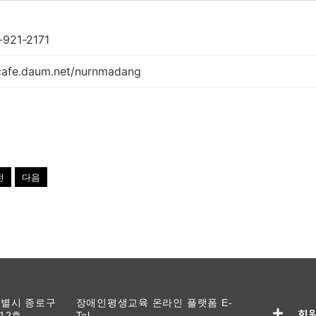
-921-2171
cafe.daum.net/nurnmadang
전
다음
울특별시 종로구
장애인평생교육 온라인 플랫폼 E-
회
12호
Tal