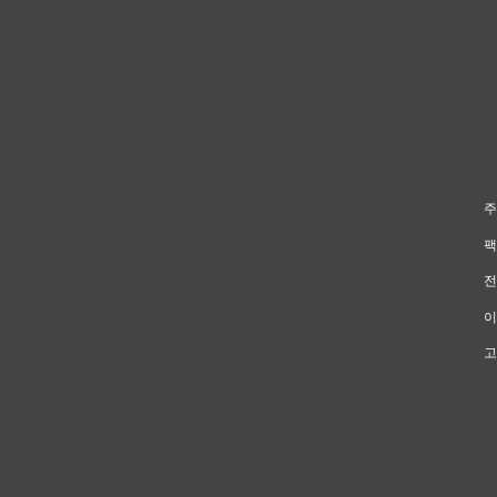
주
팩
전
이
고