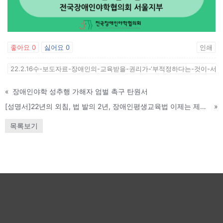
좋아요
0
싫어요
0
인쇄
22.2.16수-보도자료-장애인의-교육받을-권리가-‘부적정하다는-것이-서
«
장애인야학 성추행 가해자 엄벌 촉구 탄원서
[성명서]22년의 외침, 법 발의 2년, 장애인평생교육법 이제는 제정되어야 한다!
»
목록보기