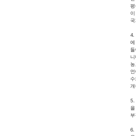
평
이
국
4
에
들
니
농
언
수
개
5
을
부
6