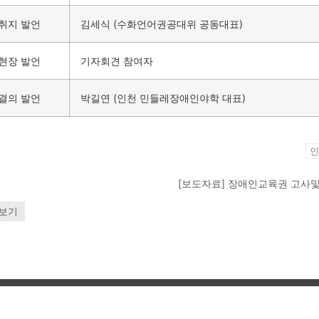
취지 발언
김세식 (수화언어권공대위 공동대표)
현장 발언
기자회견 참여자
결의 발언
박길연 (인천 민들레장애인야학 대표)
인
보기