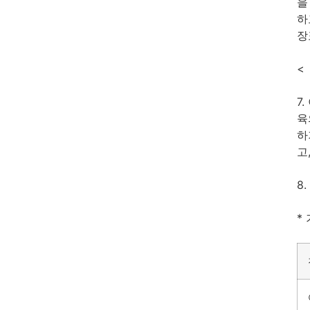
을
하
장
<
7
육
하
고
8
*