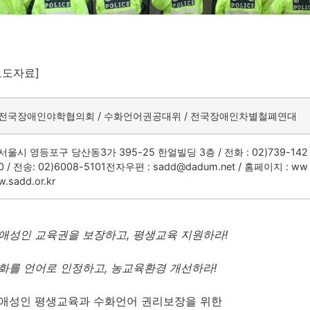
보도자료]
전국장애인야학협의회 / 수화언어권공대위 / 전국장애인차별철폐연대
서울시 영등포구 당산동3가 395-25 한얼빌딩 3층 / 전화 : 02)739-142
0 / 전송: 02)6008-5101전자우편 : sadd@dadum.net / 홈페이지 : ww
w.sadd.or.kr
애성인 교육권을 보장하고
,
평생교육 지원하라
!
화를 언어로 인정하고
,
농교육환경 개선하라
!
애성인 평생교육과 수화언어 권리보장을 위한