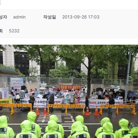
견
성자
admin
작성일
2013-09-26 17:03
회
5232