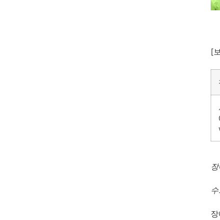
[
장
수
장